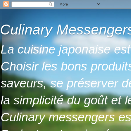
Culinary Messenger
La cuisine japonaise est
Choisir les bons produits
saveurs, se préserver de
la simplicité du goût et 
Culinary messengers est