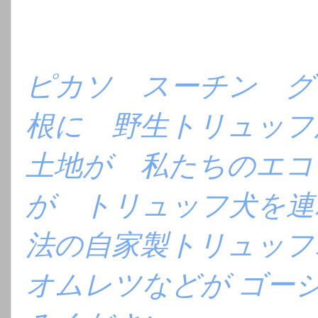
ピカソ スーチン グ
根に 野生トリュッフ
土地が 私たちのエコ
が トリュッフ犬を連
法の自家製トリュッ
オムレツなどが ゴー