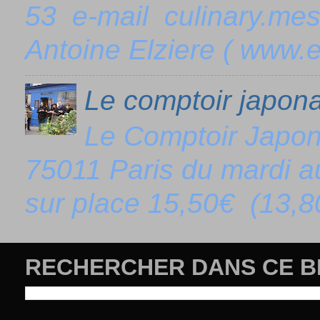
53 e-mail culinary.me
Antoine Elziere ( www.el
Le comptoir japona
Le Comptoir Japo
75011 Paris du mardi 
sur place 15,50€ (13,80
RECHERCHER DANS CE 