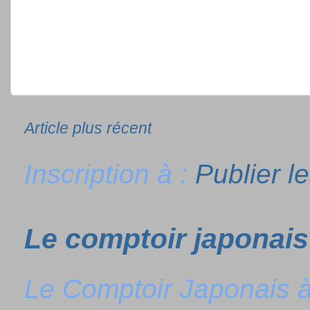
Article plus récent
Inscription à :
Publier l
Le comptoir japonais
Le Comptoir Japonais 